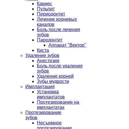
Кариес
Пульпит
Периодонтит
Лечение корневых
каналов
Боль после лечения
зубов
Пародонтит
Аппарат "Вектор"
Киста
Удаление зубов
Анестезия
Боль после удаления
зубов
Удаление корней
Зубы мудрости
Имплантация
Установка
имплантатов
Протезирование на
имплантатах
Протезирование
зубов
Несъемное
протезирование