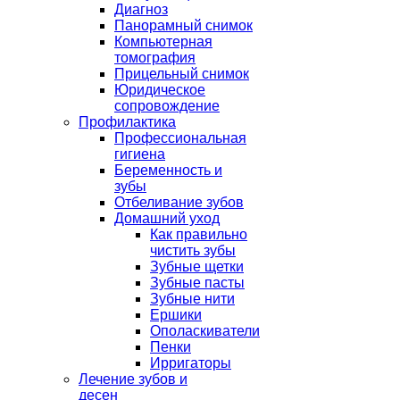
Диагноз
Панорамный снимок
Компьютерная
томография
Прицельный снимок
Юридическое
сопровождение
Профилактика
Профессиональная
гигиена
Беременность и
зубы
Отбеливание зубов
Домашний уход
Как правильно
чистить зубы
Зубные щетки
Зубные пасты
Зубные нити
Ершики
Ополаскиватели
Пенки
Ирригаторы
Лечение зубов и
десен