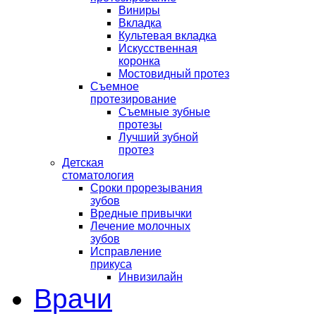
Виниры
Вкладка
Культевая вкладка
Искусственная
коронка
Мостовидный протез
Съемное
протезирование
Съемные зубные
протезы
Лучший зубной
протез
Детская
стоматология
Сроки прорезывания
зубов
Вредные привычки
Лечение молочных
зубов
Исправление
прикуса
Инвизилайн
Врачи